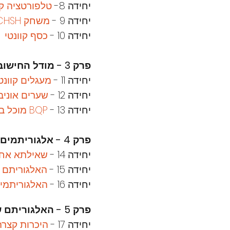
יחידה 8-
טלפורטציה קו
יחידה 9 -
משחק CHSH והפרת אי-שוויון בל; חסם צירלסון
יחידה 10 -
כסף קוונטי
פרק 3 - מודל החישוב הקוונטי
יחידה 11 -
מעגלים קוונט
יחידה 12 -
שערים אוניבר
יחידה 13 -
BQP מוכל ב-PSPACE
פרק 4 -
אלגוריתמים
יחידה 14 -
שאילתא אחת 
יחידה 15 -
האלגוריתם ש
יחידה 16 -
האלגוריתמים של BV ושל סי
פרק 5 - האלגוריתם של Shor וחברים
יחידה 17 -
היכרות קצר