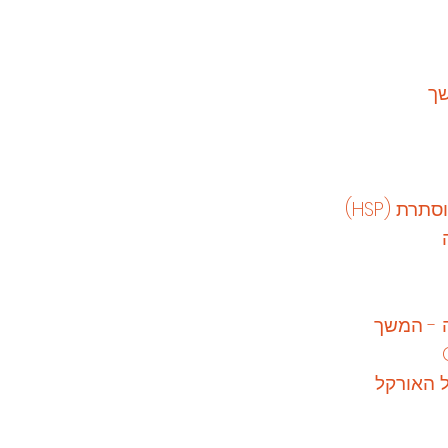
שך
ת (HSP)
 - המשך
 האורקל