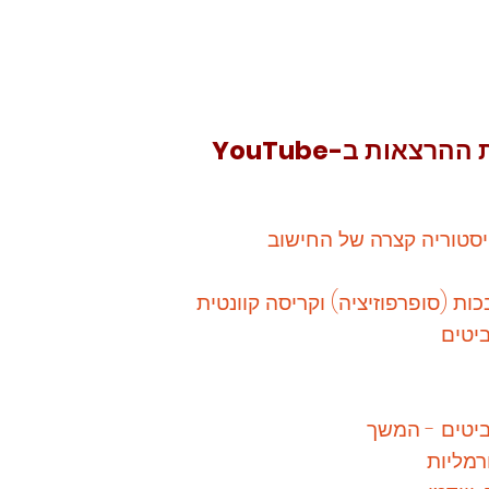
צאות ב-YouTube
יסטוריה קצרה של החישוב
כות (
סופרפוזיציה
) וקריסה קוונטית
יטים
ביטים - המשך
מליות